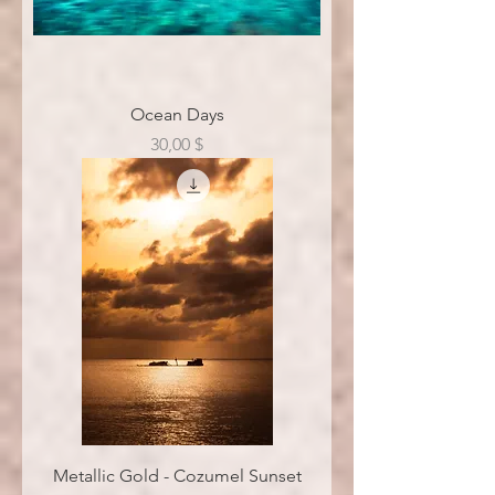
Ocean Days
Цена
30,00 $
Metallic Gold - Cozumel Sunset