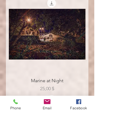
Marine at Night
Цена
25,00 $
Phone
Email
Facebook