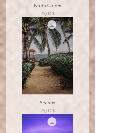
North Colors
Цена
25,00 $
Secrets
Цена
25,00 $