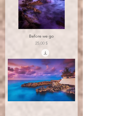
Before we go
Цена
25,00 $