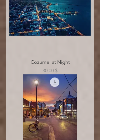
Cozumel at Night
Цена
30,00 $