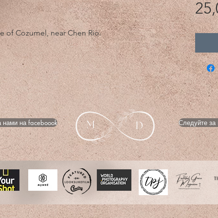
25,
de of Cozumel, near Chen Rio.
 нами на faceboook
Следуйте за 