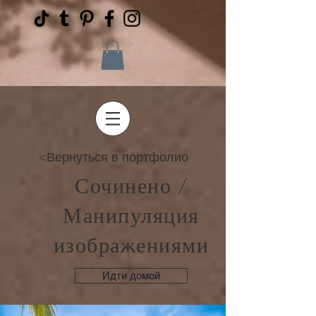
<Вернуться в портфолио
Сочинено /
Манипуляция
изображениями
Идти домой